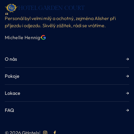
HOTEL GARDEN COURT
Personál byl velmi milý a ochotný, zejména Alisher při
příjezdu i odjezdu. Skvělý zážitek, rádi se vrátíme.
Michelle Hennig
·
O nás
→
Pokoje
→
Lokace
→
FAQ
→
© 2026 GHotels
|