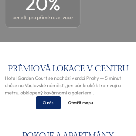
20
%
benefit pro přímé rezervace
PRÉMIOVÁ LOKACE V CENTRU
Hotel Garden Court se nachází v srdci Prahy — 5 minut
chůze na Václavské náměstí, jen pár kroků k tramvaji a
metru, obklopený kavárnami a galeriemi.
O nás
Otevřít mapu
POKOJE A APARTMÁNY