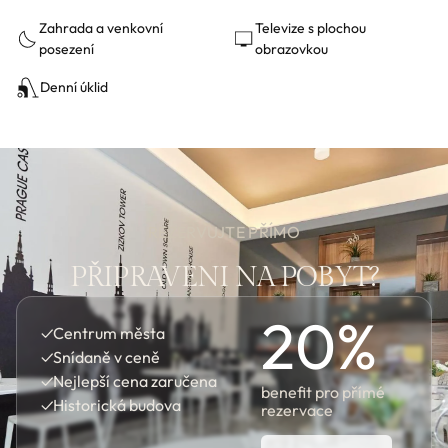
Zahrada a venkovní
Televize s plochou
posezení
obrazovkou
Denní úklid
REZERVUJTE PŘÍMO
PŘIPRAVENI NA POBYT?
20
%
✓
Centrum města
✓
Snídaně v ceně
✓
Nejlepší cena zaručena
benefit pro přímé
✓
Historická budova
rezervace