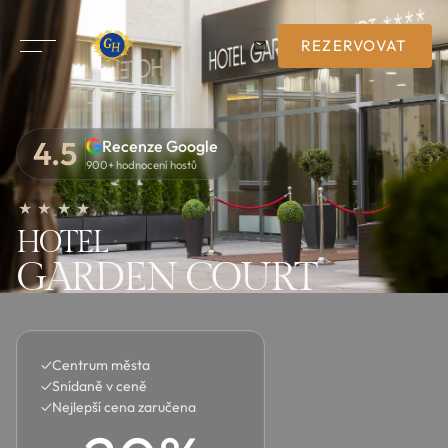
REZERVOVAT
4.5
Recenze Google
900+ hodnocení hostů
★ ★ ★ ★
HOTEL
GARDEN COURT
✓
Centrum města
✓
Snídaně v ceně
✓
Nejlepší cena zaručena