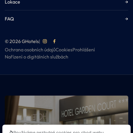
Lokace
→
FAQ
→
© 2026 GHotels
|
Ochrana osobních údajů
Cookies
Prohlášení
Nařízení o digitálních službách
OBJEVTE VŠECHNY GHOTELS
Používáme nezbytné cookies pro chod webu,