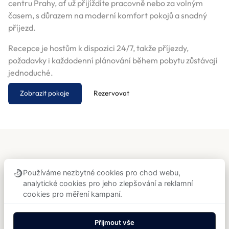
centru Prahy, ať už přijíždíte pracovně nebo za volným
časem, s důrazem na moderní komfort pokojů a snadný
příjezd.
Recepce je hostům k dispozici 24/7, takže příjezdy,
požadavky i každodenní plánování během pobytu zůstávají
jednoduché.
Zobrazit pokoje
Rezervovat
HOTELOVÉ VYBAVENÍ
Používáme nezbytné cookies pro chod webu,
analytické cookies pro jeho zlepšování a reklamní
Wi-Fi zdarma
Výborné snídaně
cookies pro měření kampaní.
Klimatizace
Nekuřácké pokoje
Přijmout vše
Recepce 24/7
Transfer z letiště