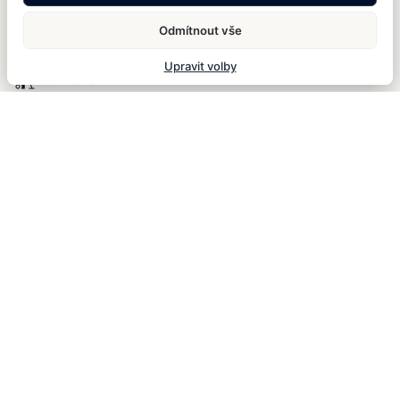
Zahrada a venkovní
Televize s plochou
Odmítnout vše
posezení
obrazovkou
Upravit volby
Denní úklid
ZÁKLADNÍ INFORMACE
Příjezd
Odjezd
od 14:00
do 11:00
Snídaně
Snídaně je v ceně pobytu a podává se denně od 7:30
do 10:00.
Parkování
Hotel nemá vlastní parkoviště. V okolních garážích