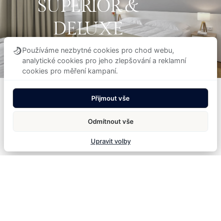
SUPERIOR &
DELUXE
POKOJE
Používáme nezbytné cookies pro chod webu,
analytické cookies pro jeho zlepšování a reklamní
cookies pro měření kampaní.
Větší kategorie pokojů s navýšeným
prostorem a variabilním uspořádáním.
Přijmout vše
Odmítnout vše
Upravit volby