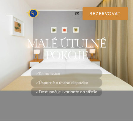
REZERVOVAT
MALÉ ÚTULNÉ
POKOJE
✓
Klimatizace
✓
Úsporné a útulné dispozice
✓
Dostupná je i varianta na střeše