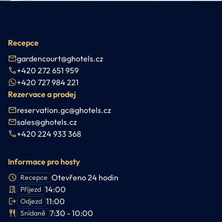
Recepce
gardencourt@ghotels.cz
+420 272 651 959
+420 727 984 221
Rezervace a prodej
reservation.gc@ghotels.cz
sales@ghotels.cz
+420 224 933 368
Informace pro hosty
Otevřeno 24 hodin
Recepce
14:00
Příjezd
11:00
Odjezd
7:30 - 10:00
Snídaně