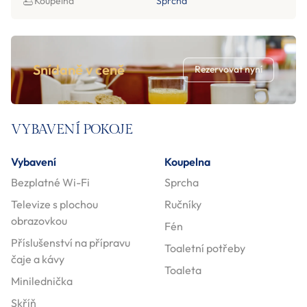
Koupelna
Sprcha
Snídaně v ceně
Rezervovat nyní
VYBAVENÍ POKOJE
Vybavení
Koupelna
Bezplatné Wi-Fi
Sprcha
Televize s plochou
Ručníky
obrazovkou
Fén
Příslušenství na přípravu
Toaletní potřeby
čaje a kávy
Toaleta
Minilednička
Skříň