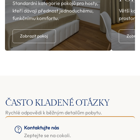
Standardní kategorie pokojů pro hosty,
kteří dávají přednost jednoduchému,
Větší kat
funkčnímu komfortu.
prostore
Zobrazit pokoj
Zobraz
ČASTO KLADENÉ OTÁZKY
Rychlé odpovědi k běžným detailům pobytu.
Kontaktujte nás
Zeptejte se na cokoli.