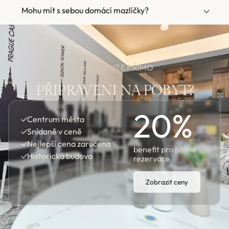
Mohu mít s sebou domácí mazlíčky?
REZERVUJTE PŘÍMO
PŘIPRAVENI NA POBYT?
20
%
✓
Centrum města
✓
Snídaně v ceně
✓
Nejlepší cena zaručena
benefit pro přímé
✓
Historická budova
rezervace
Zobrazit ceny