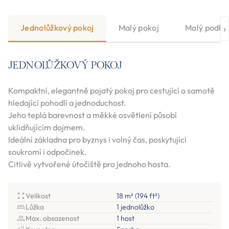
›
Jednolůžkový pokoj
Malý pokoj
Malý podkro
JEDNOLŮŽKOVÝ POKOJ
Kompaktní, elegantně pojatý pokoj pro cestující o samotě
hledající pohodlí a jednoduchost.
Jeho teplá barevnost a měkké osvětlení působí
uklidňujícím dojmem.
Ideální základna pro byznys i volný čas, poskytující
soukromí i odpočinek.
Citlivě vytvořené útočiště pro jednoho hosta.
Velikost
18 m² (194 ft²)
Lůžka
1 jednolůžko
Max. obsazenost
1 host