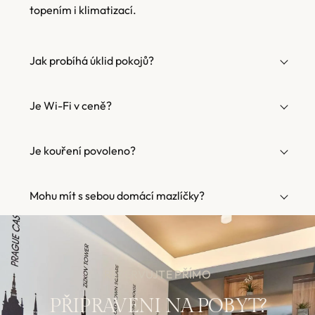
topením i klimatizací.
Jak probíhá úklid pokojů?
Je Wi-Fi v ceně?
Je kouření povoleno?
Mohu mít s sebou domácí mazlíčky?
REZERVUJTE PŘÍMO
PŘIPRAVENI NA POBYT?