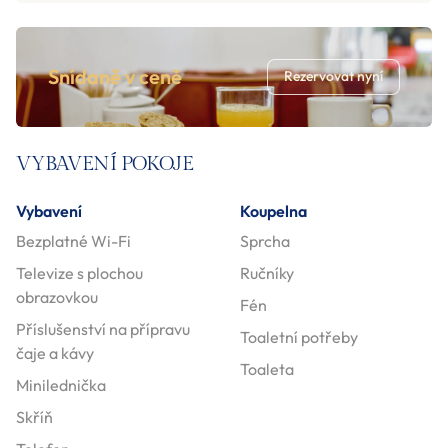
Snídaně v ceně
Rezervovat nyní
VYBAVENÍ POKOJE
Vybavení
Koupelna
Bezplatné Wi-Fi
Sprcha
Televize s plochou
Ručníky
obrazovkou
Fén
Příslušenství na přípravu
Toaletní potřeby
čaje a kávy
Toaleta
Minilednička
Skříň