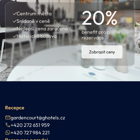
20
%
✓
Centrum města
✓
Snídaně v ceně
✓
Nejlepší cena zaručena
benefit pro přímé
✓
Historická budova
rezervace
Zobrazit ceny
Recepce
gardencourt@ghotels.cz
+420 272 651 959
+420 727 984 221