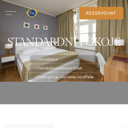
REZERVOVAT
STANDARDNÍ POKOJE
✓
Klimatizace
✓
Variabilní nastavení lůžek
✓
Dostupná je i varianta na střeše