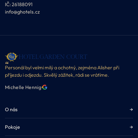
IČ: 26188091
info@ghotels.cz
HOTEL GARDEN COURT
Personál byl velmi milý a ochotný, zejména Alisher při
příjezdu i odjezdu. Skvělý zážitek, rádi se vrátíme.
Michelle Hennig
·
O nás
→
Pokoje
→