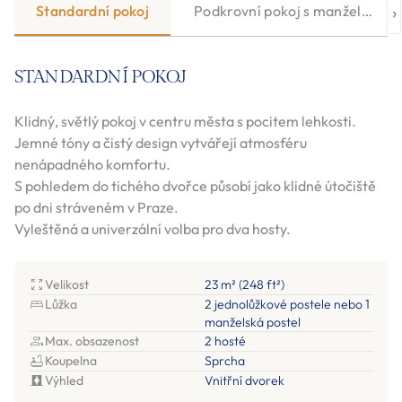
›
Standardní pokoj
Podkrovní pokoj s manželskou p
STANDARDNÍ POKOJ
Klidný, světlý pokoj v centru města s pocitem lehkosti.
Jemné tóny a čistý design vytvářejí atmosféru
nenápadného komfortu.
S pohledem do tichého dvořce působí jako klidné útočiště
po dni stráveném v Praze.
Vyleštěná a univerzální volba pro dva hosty.
Velikost
23 m² (248 ft²)
Lůžka
2 jednolůžkové postele nebo 1
manželská postel
Max. obsazenost
2 hosté
Koupelna
Sprcha
Výhled
Vnitřní dvorek