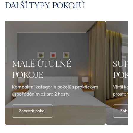
DALŠÍ TYPY POKOJŮ
MALÉ ÚTULNÉ
SUPE
POKOJE
POK
Kompaktní kategorie pokojů s praktickým
Větší kat
uspořádáním až pro 2 hosty.
prostore
Zobrazit pokoj
Zobraz